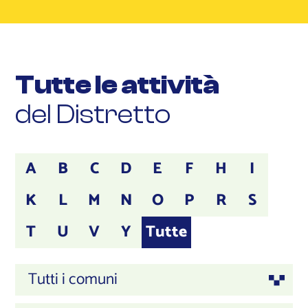
Tutte le attività
del Distretto
A
B
C
D
E
F
H
I
K
L
M
N
O
P
R
S
T
U
V
Y
Tutte
Tutti i comuni