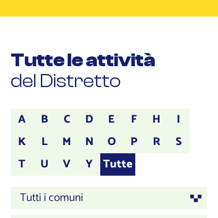
Tutte le attività
del Distretto
A
B
C
D
E
F
H
I
K
L
M
N
O
P
R
S
T
U
V
Y
Tutte
Tutti i comuni